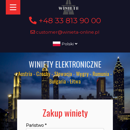
+48 33 813 90 00
customer@winieta-online.pl
Polski
WINIETY ELEKTRONICZNE
Austria - Czechy - Słowacja - Węgry - Rumunia -
Bułgaria - Litwa
Zakup winiety
Państwo *