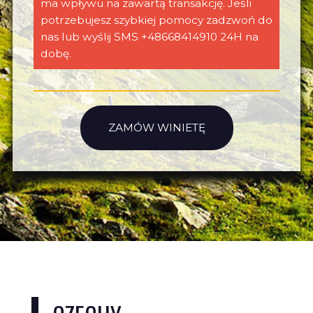
ma wpływu na zawartą transakcję. Jeśli
potrzebujesz szybkiej pomocy zadzwoń do
nas lub wyślij SMS +48668414910 24H na
dobę.
ZAMÓW WINIETĘ