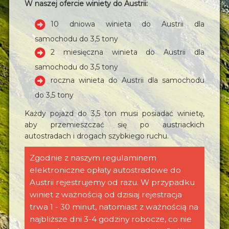
W naszej ofercie winiety do Austrii:
10 dniowa winieta do Austrii dla
samochodu do 3,5 tony
2 miesięczna winieta do Austrii dla
samochodu do 3,5 tony
roczna winieta do Austrii dla samochodu
do 3,5 tony
Każdy pojazd do 3,5 ton musi posiadać winietę,
aby przemieszczać się po austriackich
autostradach i drogach szybkiego ruchu.
Zgodnie z naszym regulaminem
elektroniczne opłaty autostradowe do
Austrii rejestrujemy od razu. W przypadku
winiet z ważnością od dzisiaj rejestracja
trwa 1 - 30 minut, natomiast z ważnością na
najbliższe dni 3-4 godziny robocze, co nie