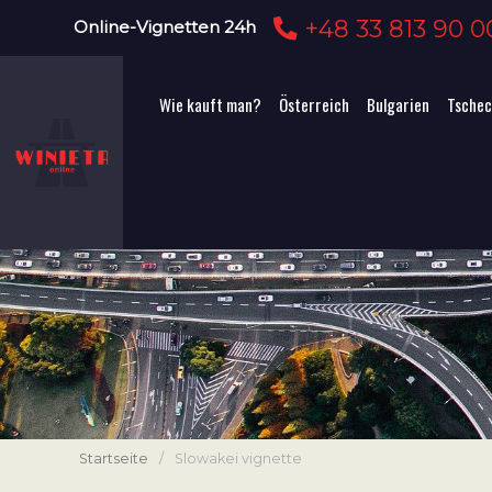
+48 33 813 90 0
Online-Vignetten 24h
Wie kauft man?
Österreich
Bulgarien
Tschec
Startseite
/
Slowakei vignette