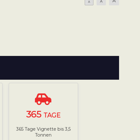
A
A
A
365
TAGE
365 Tage Vignette bis 3,5
Tonnen