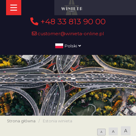
+48 33 813 90 00
customer@winieta-online.pl
Polski
Strona główna
/
Estonia winieta
A
A
A