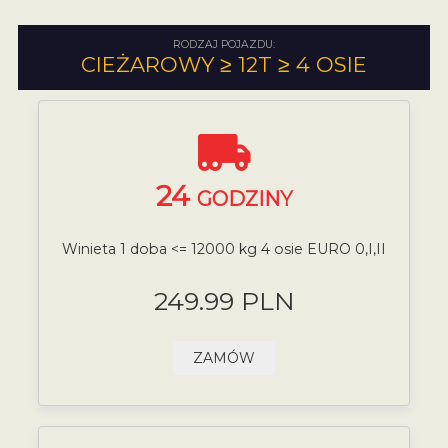
RODZAJ POJAZDU:
CIEŻAROWY ≥ 12T ≥ 4 OSIE
24
GODZINY
Winieta 1 doba <= 12000 kg 4 osie EURO 0,I,II
249.99 PLN
ZAMÓW