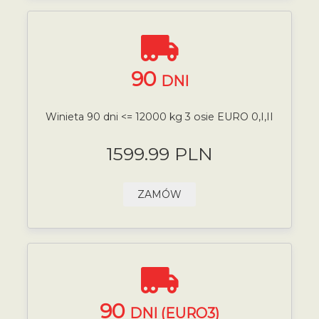
90
DNI
Winieta 90 dni <= 12000 kg 3 osie EURO 0,I,II
1599.99 PLN
ZAMÓW
90
DNI (EURO3)