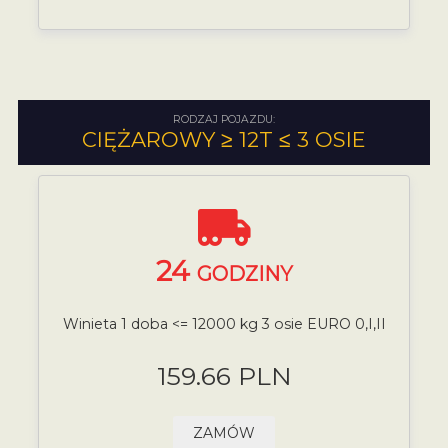
RODZAJ POJAZDU:
CIĘŻAROWY ≥ 12T ≤ 3 OSIE
24
GODZINY
Winieta 1 doba <= 12000 kg 3 osie EURO 0,I,II
159.66 PLN
ZAMÓW