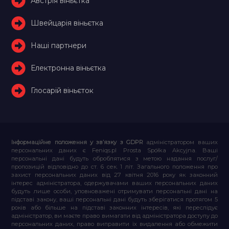
Австрія віньєтка
Швейцарія віньєтка
Наші партнери
Електронна віньєтка
Глосарій віньєток
Інформаційне положення у зв’язку з GDPR
адміністратором ваших
персональних даних є Feniqs.pl Prosta Spółka Akcyjna. Ваші
персональні дані будуть оброблятися з метою надання послуг/
пропозицій відповідно до ст. 6 сек. 1 літ. Загального положення про
захист персональних даних від 27 квітня 2016 року як законний
інтерес адміністратора, одержувачами ваших персональних даних
будуть лише особи, уповноважені отримувати персональні дані на
підставі закону, ваші персональні дані будуть зберігатися протягом 5
років або більше на підставі законних інтересів, які переслідує
адміністратор, ви маєте право вимагати від адміністратора доступу до
персональних даних, право виправити їх видалення або обмежити