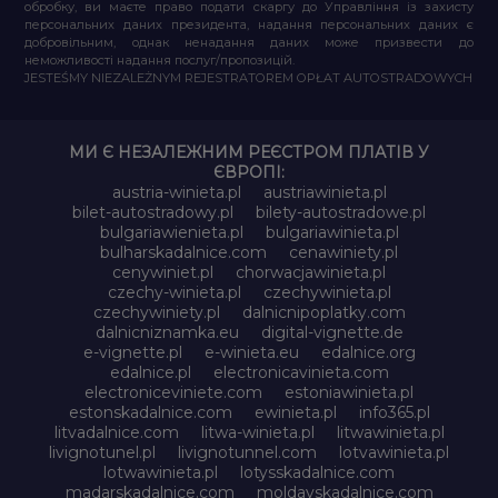
обробку, ви маєте право подати скаргу до Управління із захисту
персональних даних президента, надання персональних даних є
добровільним, однак ненадання даних може призвести до
неможливості надання послуг/пропозицій.
JESTEŚMY NIEZALEŻNYM REJESTRATOREM OPŁAT AUTOSTRADOWYCH
МИ Є НЕЗАЛЕЖНИМ РЕЄСТРОМ ПЛАТІВ У
ЄВРОПІ:
austria-winieta.pl
austriawinieta.pl
bilet-autostradowy.pl
bilety-autostradowe.pl
bulgariawienieta.pl
bulgariawinieta.pl
bulharskadalnice.com
cenawiniety.pl
cenywiniet.pl
chorwacjawinieta.pl
czechy-winieta.pl
czechywinieta.pl
czechywiniety.pl
dalnicnipoplatky.com
dalnicniznamka.eu
digital-vignette.de
e-vignette.pl
e-winieta.eu
edalnice.org
edalnice.pl
electronicavinieta.com
electroniceviniete.com
estoniawinieta.pl
estonskadalnice.com
ewinieta.pl
info365.pl
litvadalnice.com
litwa-winieta.pl
litwawinieta.pl
livignotunel.pl
livignotunnel.com
lotvawinieta.pl
lotwawinieta.pl
lotysskadalnice.com
madarskadalnice.com
moldavskadalnice.com