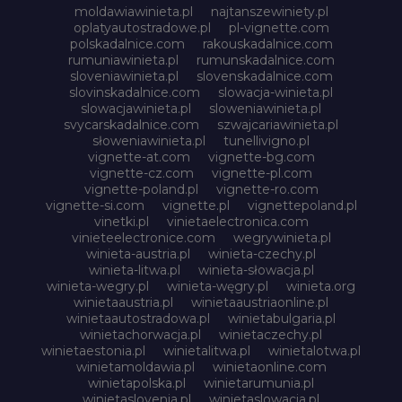
moldawiawinieta.pl
najtanszewiniety.pl
oplatyautostradowe.pl
pl-vignette.com
polskadalnice.com
rakouskadalnice.com
rumuniawinieta.pl
rumunskadalnice.com
sloveniawinieta.pl
slovenskadalnice.com
slovinskadalnice.com
slowacja-winieta.pl
slowacjawinieta.pl
sloweniawinieta.pl
svycarskadalnice.com
szwajcariawinieta.pl
słoweniawinieta.pl
tunellivigno.pl
vignette-at.com
vignette-bg.com
vignette-cz.com
vignette-pl.com
vignette-poland.pl
vignette-ro.com
vignette-si.com
vignette.pl
vignettepoland.pl
vinetki.pl
vinietaelectronica.com
vinieteelectronice.com
wegrywinieta.pl
winieta-austria.pl
winieta-czechy.pl
winieta-litwa.pl
winieta-słowacja.pl
winieta-wegry.pl
winieta-węgry.pl
winieta.org
winietaaustria.pl
winietaaustriaonline.pl
winietaautostradowa.pl
winietabulgaria.pl
winietachorwacja.pl
winietaczechy.pl
winietaestonia.pl
winietalitwa.pl
winietalotwa.pl
winietamoldawia.pl
winietaonline.com
winietapolska.pl
winietarumunia.pl
winietaslovenia.pl
winietaslowacja.pl