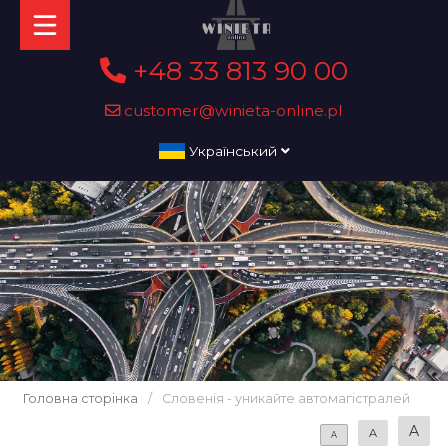
+48 33 813 90 00
customer@winieta-online.pl
Український
Головна сторінка
/
Словенія - уникайте автомагістралей
A
A
A