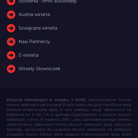
Słowenia - omiń autostrady
Austria winieta
Szwajcaria winieta
Nasi Partnerzy
E-winieta
Winiety Słowniczek
Klauzula informacyjna w związku z RODO
administratorem Pani(a)
danych osobowych jest Feniqs.pl Prosta Spółka Akcyjna. Pani/Pana dane
osobowe przetwarzane będą w celu realizacji usług/ ofertowania na
podstawie art. 6 ust. 1 lit. b ogólnego rozporządzenia o ochronie danych
osobowych z dnia 27 kwietnia 2016 r. jako usprawiedliwionego interesu
administratora, odbiorcami Pani(a) danych osobowych będą wyłącznie
podmioty uprawnione do uzyskania danych osobowych na podstawie
przepisów prawa, Pani(a) dane osobowe przechowywane będą przez