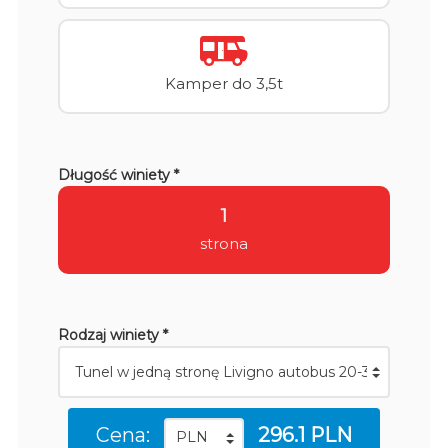
Kamper do 3,5t
Długość winiety *
1
strona
Rodzaj winiety *
Cena:
296.1 PLN