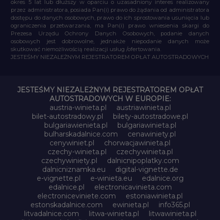
okres 5 lat lub dłuższy w oparciu o uzasadniony interes realizowany
przez administratora, posiada Pan(i) prawo do żądania od administratora
dostępu do danych osobowych, prawo do ich sprostowania usunięcia lub
ograniczenia przetwarzania, ma Pan(i) prawo wniesienia skargi do
Prezesa Urzędu Ochrony Danych Osobowych, podanie danych
osobowych jest dobrowolne, jednakże niepodanie danych może
skutkować niemożliwością realizacji usług /ofertowania.
JESTEŚMY NIEZALEŻNYM REJESTRATOREM OPŁAT AUTOSTRADOWYCH
JESTEŚMY NIEZALEŻNYM REJESTRATOREM OPŁAT
AUTOSTRADOWYCH W EUROPIE:
austria-winieta.pl
austriawinieta.pl
bilet-autostradowy.pl
bilety-autostradowe.pl
bulgariawienieta.pl
bulgariawinieta.pl
bulharskadalnice.com
cenawiniety.pl
cenywiniet.pl
chorwacjawinieta.pl
czechy-winieta.pl
czechywinieta.pl
czechywiniety.pl
dalnicnipoplatky.com
dalnicniznamka.eu
digital-vignette.de
e-vignette.pl
e-winieta.eu
edalnice.org
edalnice.pl
electronicavinieta.com
electroniceviniete.com
estoniawinieta.pl
estonskadalnice.com
ewinieta.pl
info365.pl
litvadalnice.com
litwa-winieta.pl
litwawinieta.pl