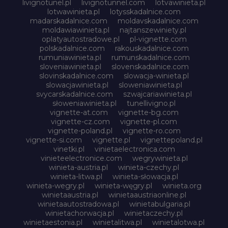
livignotunel.pl
livignotunnel.com
lotvawinieta.pl
lotwawinieta.pl
lotysskadalnice.com
madarskadalnice.com
moldavskadalnice.com
moldawiawinieta.pl
najtanszewiniety.pl
oplatyautostradowe.pl
pl-vignette.com
polskadalnice.com
rakouskadalnice.com
rumuniawinieta.pl
rumunskadalnice.com
sloveniawinieta.pl
slovenskadalnice.com
slovinskadalnice.com
slowacja-winieta.pl
slowacjawinieta.pl
sloweniawinieta.pl
svycarskadalnice.com
szwajcariawinieta.pl
słoweniawinieta.pl
tunellivigno.pl
vignette-at.com
vignette-bg.com
vignette-cz.com
vignette-pl.com
vignette-poland.pl
vignette-ro.com
vignette-si.com
vignette.pl
vignettepoland.pl
vinetki.pl
vinietaelectronica.com
vinieteelectronice.com
wegrywinieta.pl
winieta-austria.pl
winieta-czechy.pl
winieta-litwa.pl
winieta-słowacja.pl
winieta-wegry.pl
winieta-węgry.pl
winieta.org
winietaaustria.pl
winietaaustriaonline.pl
winietaautostradowa.pl
winietabulgaria.pl
winietachorwacja.pl
winietaczechy.pl
winietaestonia.pl
winietalitwa.pl
winietalotwa.pl